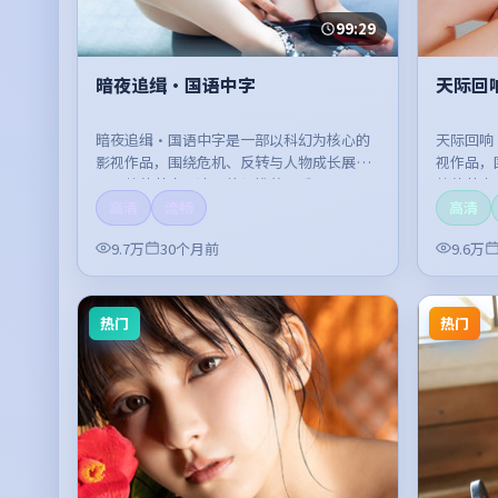
99:29
暗夜追缉·国语中字
天际回
暗夜追缉·国语中字是一部以科幻为核心的
天际回响
影视作品，围绕危机、反转与人物成长展
视作品，
开，整体节奏紧凑，值得推荐观看。
整体节奏
高清
流畅
高清
9.7万
30个月前
9.6万
热门
热门