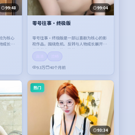
99:48
99:04
零号往事·终极版
险为核心
零号往事·终极版是一部以喜剧为核心的影
物成长展
视作品，围绕危机、反转与人物成长展开，
。
整体节奏紧凑，值得推荐观看。
高清
流畅
9.3万
40个月前
热门
93:34