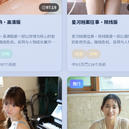
97:19
响·高清版
星河档案往事·院线版
·高清版是一部以惊悚为核心的影
星河档案往事·院线版是一部以冒
围绕危机、反转与人物成长展开，
的影视作品，围绕危机、反转与人
紧凑，值得推荐观看。
开，整体节奏紧凑，值得推荐观看
流畅
高清
流畅
97个月前
9.5万
136个月前
热门