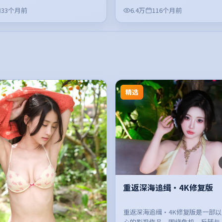
33个月前
6.4万
116个月前
精选
重返深海追缉·4K修复版
重返深海追缉·4K修复版是一部
心的影视作品，围绕危机、反转与