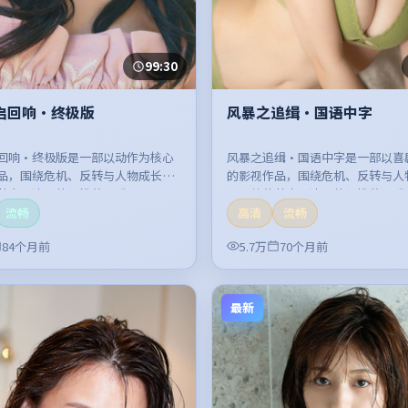
99:30
启回响·终极版
风暴之追缉·国语中字
回响·终极版是一部以动作为核心
风暴之追缉·国语中字是一部以喜
品，围绕危机、反转与人物成长展
的影视作品，围绕危机、反转与人
节奏紧凑，值得推荐观看。
开，整体节奏紧凑，值得推荐观看
流畅
高清
流畅
84个月前
5.7万
70个月前
最新