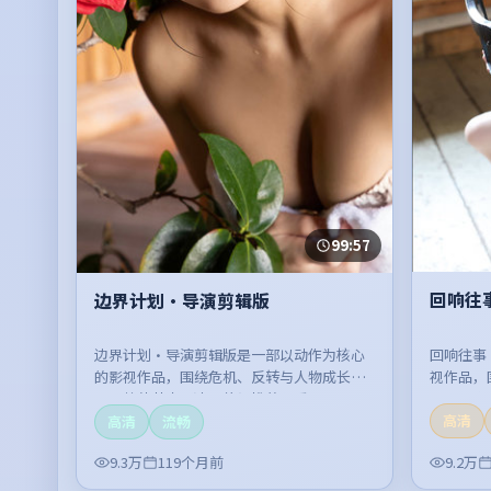
99:57
回响往
边界计划·导演剪辑版
回响往事
边界计划·导演剪辑版是一部以动作为核心
视作品，
的影视作品，围绕危机、反转与人物成长展
整体节奏
开，整体节奏紧凑，值得推荐观看。
高清
高清
流畅
9.3万
119个月前
9.2万