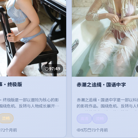
97:49
事·终极版
赤潮之追缉·国语中字
·终极版是一部以冒险为核心的影
赤潮之追缉·国语中字是一部以科
围绕危机、反转与人物成长展开，
的影视作品，围绕危机、反转与人
紧凑，值得推荐观看。
开，整体节奏紧凑，值得推荐观看
流畅
高清
流畅
72个月前
9万
73个月前