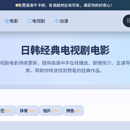
免费高清不卡顿，各类题材应有尽有，满足你的好奇心！
电影
电视剧
动漫
日韩经典电视剧电影
视剧电影
持续更新，提供高清中字在线播放、剧情简介、主演导
索，帮助你快速找到想看的经典作品。
综艺
体育
短片
预告
400+
200+
150+
90+