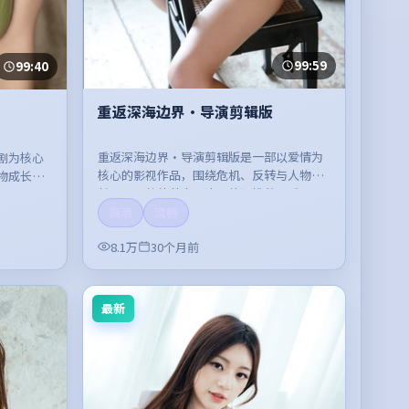
99:59
99:40
重返深海边界·导演剪辑版
重返深海边界·导演剪辑版是一部以爱情为
剧为核心
核心的影视作品，围绕危机、反转与人物成
物成长展
长展开，整体节奏紧凑，值得推荐观看。
。
高清
流畅
8.1万
30个月前
最新