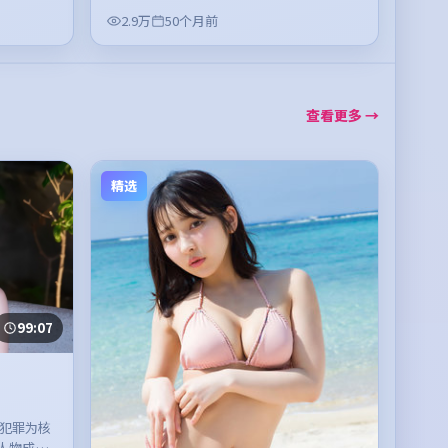
2.9万
50个月前
查看更多 →
精选
99:07
以犯罪为核
人物成长