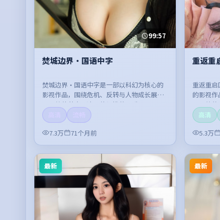
99:57
焚城边界·国语中字
重返重
焚城边界·国语中字是一部以科幻为核心的
重返重启
影视作品，围绕危机、反转与人物成长展
的影视作
开，整体节奏紧凑，值得推荐观看。
开，整体
高清
流畅
高清
7.3万
71个月前
5.3万
最新
最新